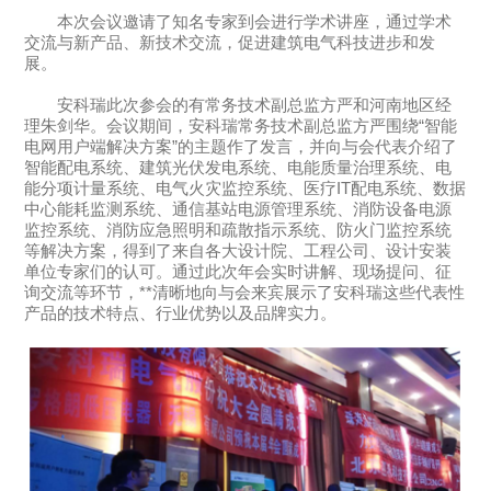
本次会议邀请了知名专家到会进行学术讲座，通过学术
交流与新产品、新技术交流，促进建筑电气科技进步和发
展。
安科瑞此次参会的有常务技术副总监方严和河南地区经
理朱剑华。会议期间，安科瑞常务技术副总监方严围绕“智能
电网用户端解决方案”的主题作了发言，并向与会代表介绍了
智能配电系统、建筑光伏发电系统、电能质量治理系统、电
能分项计量系统、电气火灾监控系统、医疗IT配电系统、数据
中心能耗监测系统、通信基站电源管理系统、消防设备电源
监控系统、消防应急照明和疏散指示系统、防火门监控系统
等解决方案，得到了来自各大设计院、工程公司、设计安装
单位专家们的认可。通过此次年会实时讲解、现场提问、征
询交流等环节，**清晰地向与会来宾展示了安科瑞这些代表性
产品的技术特点、行业优势以及品牌实力。